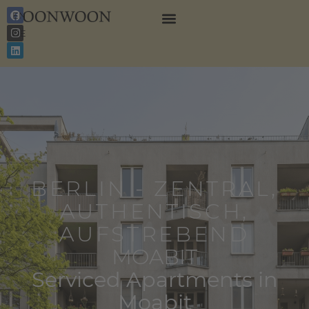
EN
DE
BERLIN - ZENTRAL,
AUTHENTISCH,
AUFSTREBEND
MOABIT
Serviced Apartments in
Moabit