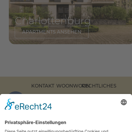
Charlottenburg
APARTMENTS ANSEHEN
KONTAKT
WOONWOON
RECHTLICHES
KOCHSTRASSE 2
APARTMENTS
DATENSCHUTZ
7, 10969 B
ÜBER
IMPRESSUM
ERLIN
UNS
BARRIEREFREIHEI
COOKIE-
+49 (0)
KONTAKT
EINSTELLUNGEN