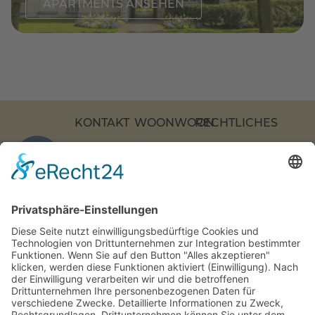
APARTMENTS ANSEHEN
KONTAKT
WOONWOON
RECHTLICHES
KOCHSTRASSE 2
APARTMENTS
DATENSCHUTZ
7, 10969 B
ÜBER
IMPRESSUM
ERLIN
UNS
BARRIEREFREIHEI
COOKIE-
+49 (0)
KONTAKT
EINSTELLUNGEN
30 217
FAQS
86 55 0
INFO[AT]WOONWOON.DE
MONTAG-
DONNERSTAG: