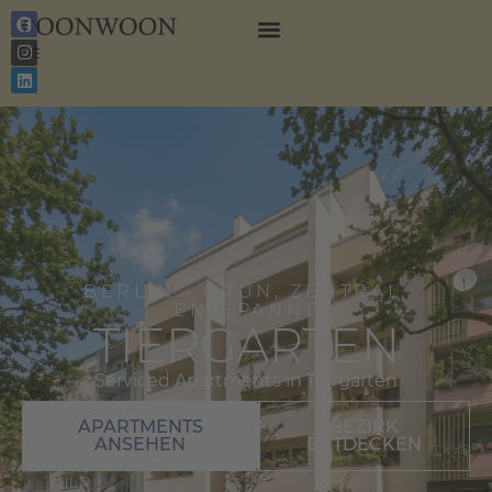
EN
DE
BERLIN - GRÜN, ZENTRAL,
ENTSPANNT
TIERGARTEN
Serviced Apartments in Tiergarten
APARTMENTS
BEZIRK
ANSEHEN
ENTDECKEN