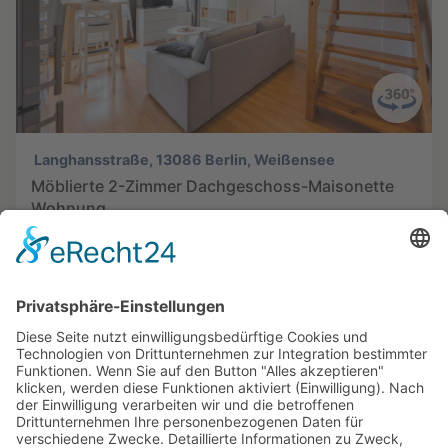
Langhansstraße, 13086 Berlin, Weißensee
Möblierte 2-Zimmer Dachgeschoss-Maisonette
Wohnung
2 Zimmer
Verfügbar ab 07.08.2026
Pauschalmiete 1.590,00 EUR
Objekt-ID: Langhans138WE15