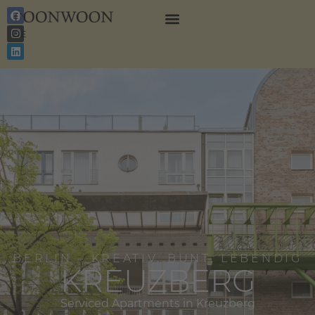
EN
DE
BERLIN – KREATIV, BUNT, LEBENDIG
KREUZBERG
Serviced Apartments in Kreuzberg