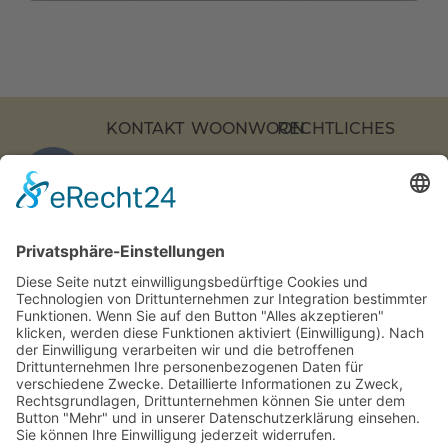
KONTAKT
WOONWOON
RECHTLICHES
KOCHSTRASSE 2
APARTMENTS
DATENSCHUTZ
7, 10969 B
ÜBER
IMPRESSUM
ERLIN
UNS
BARRIEREFREIHEI
COOKIE-
+49 (0)
KONTAKT
EINSTELLUNGEN
30 217
FAQS
86 55 0
INFO[AT]WOONWOON.DE
MONTAG-
DONNERSTAG:
9-16 UHR
FREITAG: 9-15