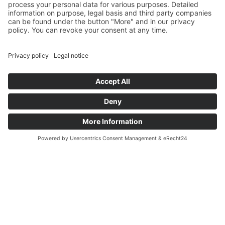
Kurfürstenstraße, 10785 Berlin, Tiergarten
Leben im Herzen Berlins – Urbanes Wohnen mit
der Anbindung an Nollendorfplatz und
Kurfürstenstraße
2 rooms
Rent 1,549.00 EUR