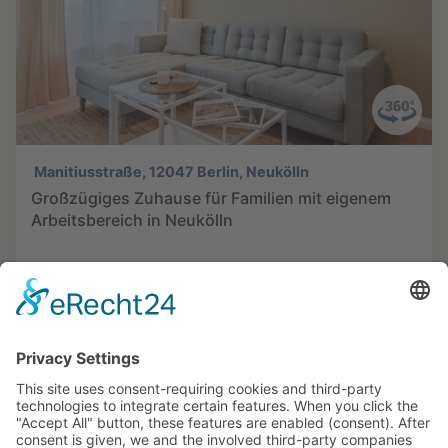
Manitiusstraße, 12047 Berlin, Neukölln
Großzügiges Zuhause für Familien mit eigenem
Arbeitsbereich in Neukölln
4 rooms
Rent 2,290.00 EUR
Objekt-ID: Manitius 11 WE 31