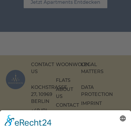
Jetzt Apartments Entdecken
CONTACT
WOONWOON
LEGAL
US
MATTERS
FLATS
KOCHSTRASSE 2
DATA
ABOUT
7, 10969 B
PROTECTION
US
ERLIN
IMPRINT
CONTACT
+49 (0)
US
ACCESSIBILITY
30 217
DECLARATION
FAQS
COOKIE
86 55 0
SETTINGS