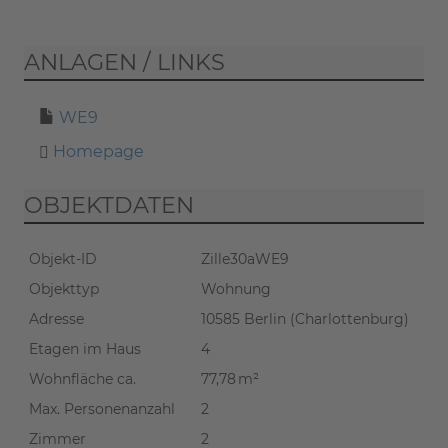
Wenn Sie den virtuellen
ANLAGEN / LINKS
Rundgang starten, übertragen Sie
Daten an Matterport
WE9
(
Datenschutzerklärung
).
Homepage
RUNDGANG STARTEN
OBJEKTDATEN
Objekt-ID
Zille30aWE9
Objekttyp
Wohnung
Adresse
10585 Berlin (Charlottenburg)
Etagen im Haus
4
Wohnfläche ca.
77,78 m²
Max. Personenanzahl
2
Zimmer
2