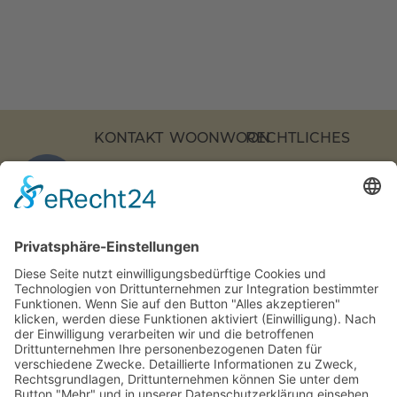
KONTAKT
WOONWOON
RECHTLICHES
KOCHSTRASSE 2
APARTMENTS
DATENSCHUTZ
7, 10969 B
ÜBER
IMPRESSUM
ERLIN
UNS
BARRIEREFREIHEI
COOKIE-
+49 (0)
KONTAKT
EINSTELLUNGEN
30 217
FAQS
86 55 0
INFO[AT]WOONWOON.DE
MONTAG-
DONNERSTAG:
9-16 UHR