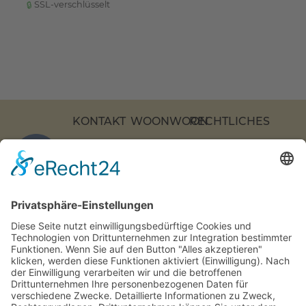
SSL-verschlüsselt
KONTAKT
WOONWOON
RECHTLICHES
KOCHSTRASSE 2
APARTMENTS
DATENSCHUTZ
7, 10969 B
ÜBER
IMPRESSUM
ERLIN
UNS
BARRIEREFREIHEI
COOKIE-
+49 (0)
KONTAKT
EINSTELLUNGEN
30 217
FAQS
86 55 0
INFO[AT]WOONWOON.DE
MONTAG-
DONNERSTAG: