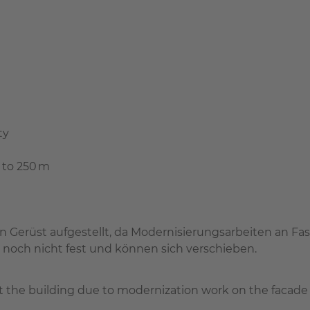
ty
 to 250 m
rüst aufgestellt, da Modernisierungsarbeiten an Fass
noch nicht fest und können sich verschieben.
t the building due to modernization work on the facade a