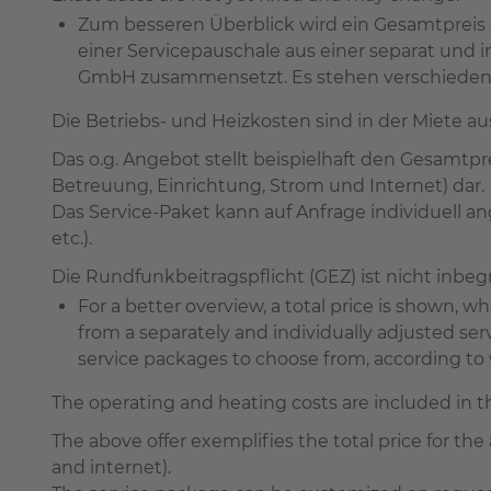
Zum besseren Überblick wird ein Gesamtpreis
einer Servicepauschale aus einer separat und
GmbH zusammensetzt. Es stehen verschiedene 
Die Betriebs- und Heizkosten sind in der Miete a
Das o.g. Angebot stellt beispielhaft den Gesamtp
Betreuung, Einrichtung, Strom und Internet) dar.
Das Service-Paket kann auf Anfrage individuell 
etc.).
Die Rundfunkbeitragspflicht (GEZ) ist nicht in
For a better overview, a total price is shown,
from a separately and individually adjusted s
service packages to choose from, according to wh
The operating and heating costs are included in 
The above offer exemplifies the total price for the 
and internet).