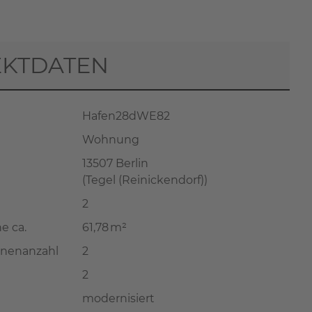
EKTDATEN
Hafen28dWE82
Wohnung
13507 Berlin
(Tegel (Reinickendorf))
2
e ca.
61,78 m²
onenanzahl
2
2
modernisiert