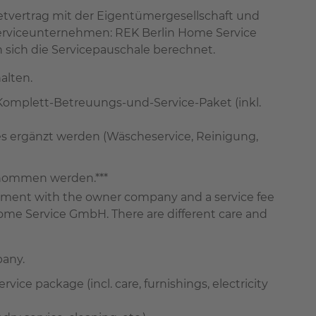
tvertrag mit der Eigentümergesellschaft und
Serviceunternehmen: REK Berlin Home Service
sich die Servicepauschale berechnet.
alten.
 Komplett-Betreuungs-und-Service-Paket (inkl.
es ergänzt werden (Wäscheservice, Reinigung,
rnommen werden.***
greement with the owner company and a service fee
ome Service GmbH. There are different care and
pany.
rvice package (incl. care, furnishings, electricity