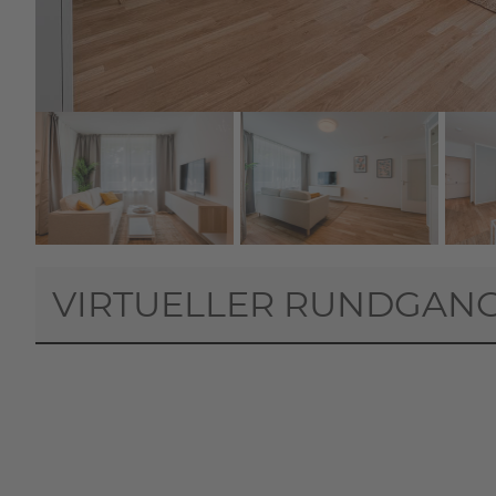
VIRTUELLER RUNDGAN
Wenn Sie den virtuellen Rundgang sta
an Matterport (
Datenschu
RUNDGANG STAR