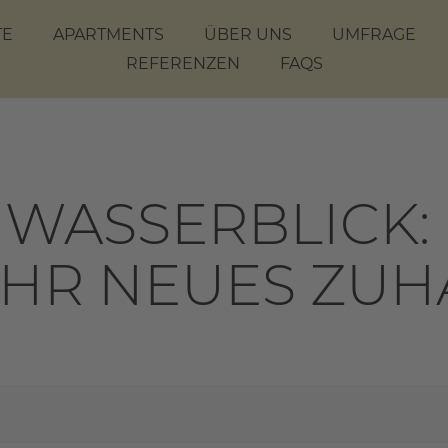
TE
APARTMENTS
ÜBER UNS
UMFRAGE
REFERENZEN
FAQS
T WASSERBLICK
IHR NEUES ZUH