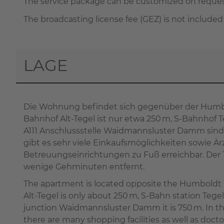
The service package can be customized on request 
The broadcasting license fee (GEZ) is not included
LAGE
Die Wohnung befindet sich gegenüber der Humbo
Bahnhof Alt-Tegel ist nur etwa 250 m, S-Bahnhof T
A111 Anschlussstelle Waidmannsluster Damm sind
gibt es sehr viele Einkaufsmöglichkeiten sowie Ä
Betreuungseinrichtungen zu Fuß erreichbar. Der T
wenige Gehminuten entfernt.
The apartment is located opposite the Humboldt L
Alt-Tegel is only about 250 m, S-Bahn station Tegel
junction Waidmannsluster Damm it is 750 m. In t
there are many shopping facilities as well as doctor