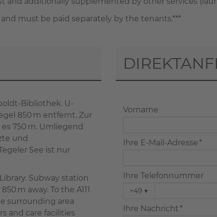
and additionally supplemented by other services (laundry
 and must be paid separately by the tenants.***
DIREKTANF
ldt-Bibliothek. U-
Vorname
egel 850 m entfernt. Zur
 es 750 m. Umliegend
rzte und
Ihre E-Mail-Adresse *
egeler See ist nur
Ihre Telefonnummer
ibrary. Subway station
 850 m away. To the A111
+49
▾
he surrounding area
Ihre Nachricht *
s and care facilities