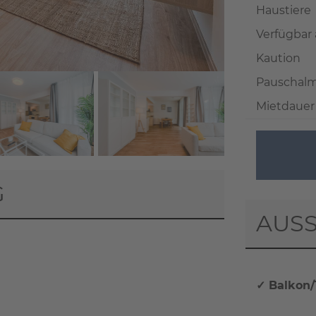
Haustiere
Verfügbar
Kaution
Pauschalm
Mietdauer
+ 24
G
AUSS
rten, übertragen Sie Daten
✓ Balkon/
tzerklärung
).
TEN