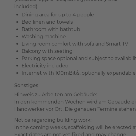
included)
Dining area for up to 4 people
Bed linen and towels
Bathroom with bathtub
Washing machine
Living room comfort with sofa and Smart TV
Balcony with seating
Parking space optional and subject to availabili
Electricity included
Internet with 100mBit/s, optionally expandable
Sonstiges
Hinweis zu Arbeiten am Gebäude:
In den kommenden Wochen wird am Gebäude ein Ge
Handwerker vor Ort. Die genauen Termine stehen 
Notice regarding building work:
In the coming weeks, scaffolding will be erected a
Exact dates are not yet fixed and may change.