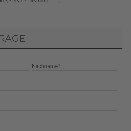
 service, cleaning, etc.).
RAGE
Nachname *