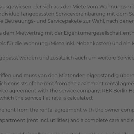
 ausgewiesen, der sich aus der Miete vom Wohnungsmie
 individuell angepassten Servicevereinbarung mit dem 
Betreuungs- und Servicepakete zur Wahl, nach denen 
us dem Mietvertrag mit der Eigentümergesellschaft enth
reis für die Wohnung (Miete inkl. Nebenkosten) und ein
angepasst werden und zusätzlich auch um weitere Servic
begriffen und muss von den Mietenden eigenständig übe
 which consists of the rent from the apartment rental a
ervice agreement with the service company: REK Berlin H
ich the service flat rate is calculated.
the rent from the rental agreement with the owner com
apartment (rent incl. utilities) and a complete care and se