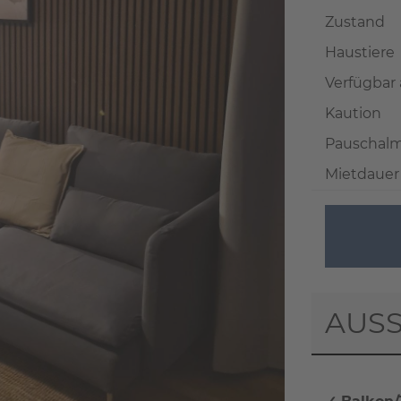
Zustand
Haustiere
Verfügbar
Kaution
Pauschalm
Mietdauer
AUSS