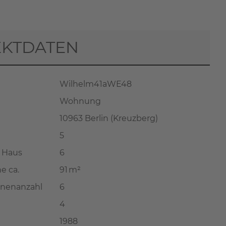
EKTDATEN
Wilhelm41aWE48
Wohnung
10963 Berlin (Kreuzberg)
5
 Haus
6
e ca.
91 m²
onenanzahl
6
4
1988