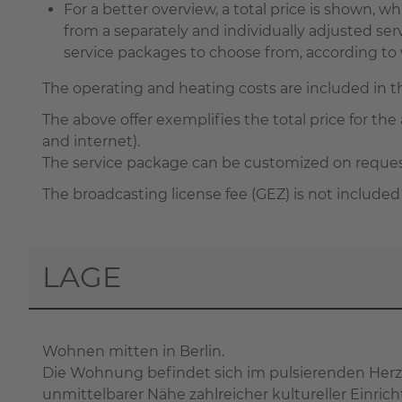
For a better overview, a total price is shown,
from a separately and individually adjusted s
service packages to choose from, according to wh
The operating and heating costs are included in 
The above offer exemplifies the total price for the 
and internet).
The service package can be customized on request 
The broadcasting license fee (GEZ) is not included
LAGE
Wohnen mitten in Berlin.
Die Wohnung befindet sich im pulsierenden Herze
unmittelbarer Nähe zahlreicher kultureller Einri