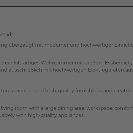
ßstadt
ng überzeugt mit moderner und hochwertiger Einrichtu
d ein loft-artiges Wohnzimmer mit großem Essbereich, 
nd ausschließlich mit hochwertigen Elektrogeräten aus
atures modern and high-quality furnishings and creates a
iving room with a large dining area, workspace, comforta
ively with high-quality appliances.