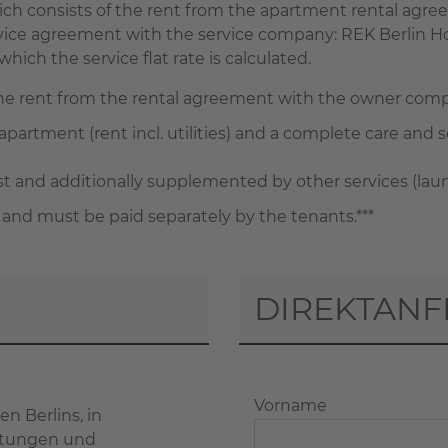
 which consists of the rent from the apartment rental a
ervice agreement with the service company: REK Berlin H
ich the service flat rate is calculated.
the rent from the rental agreement with the owner com
apartment (rent incl. utilities) and a complete care and se
and additionally supplemented by other services (laundry
 and must be paid separately by the tenants.***
DIREKTANF
Vorname
n Berlins, in
chtungen und