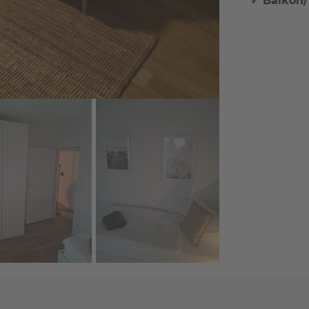
✓ Balkon/
+ 19