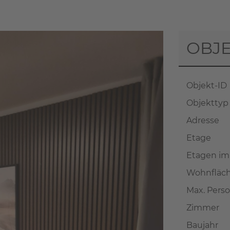
OBJ
Objekt-ID
Objekttyp
Adresse
Etage
Etagen im
Wohnfläch
Max. Pers
Zimmer
Baujahr