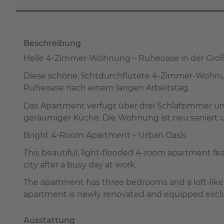
Beschreibung
Helle 4-Zimmer-Wohnung – Ruheoase in der Gro
Diese schöne, lichtdurchflutete 4-Zimmer-Wohnu
Ruheoase nach einem langen Arbeitstag.
Das Apartment verfügt über drei Schlafzimmer un
geräumiger Küche. Die Wohnung ist neu saniert u
Bright 4-Room Apartment – Urban Oasis
This beautiful, light-flooded 4-room apartment fe
city after a busy day at work.
The apartment has three bedrooms and a loft-like l
apartment is newly renovated and equipped exclus
Ausstattung