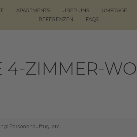
TE
APARTMENTS
ÜBER UNS
UMFRAGE
REFERENZEN
FAQS
E 4-ZIMMER-W
ng: Personenaufzug, etc.