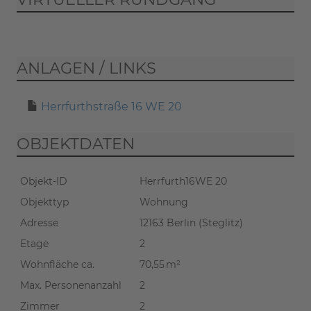
Wenn Sie den virtuellen
ANLAGEN / LINKS
Rundgang starten, übertragen Sie
Daten an Matterport
Herrfurthstraße 16 WE 20
(
Datenschutzerklärung
).
OBJEKTDATEN
RUNDGANG STARTEN
Objekt-ID
Herrfurth16WE 20
Objekttyp
Wohnung
Adresse
12163 Berlin (Steglitz)
Etage
2
Wohnfläche ca.
70,55 m²
Max. Personenanzahl
2
Zimmer
2