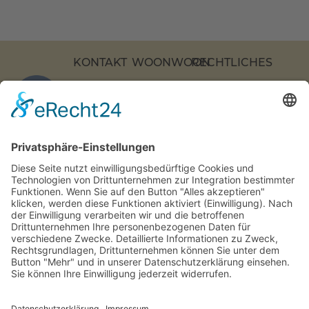
KONTAKT
WOONWOON
RECHTLICHES
KOCHSTRASSE 2
APARTMENTS
DATENSCHUTZ
7, 10969 B
ÜBER
IMPRESSUM
ERLIN
UNS
BARRIEREFREIHEI
COOKIE-
+49 (0)
KONTAKT
EINSTELLUNGEN
30 217
FAQS
86 55 0
INFO[AT]WOONWOON.DE
MONTAG-
DONNERSTAG:
9-16 UHR
FREITAG: 9-15
UHR