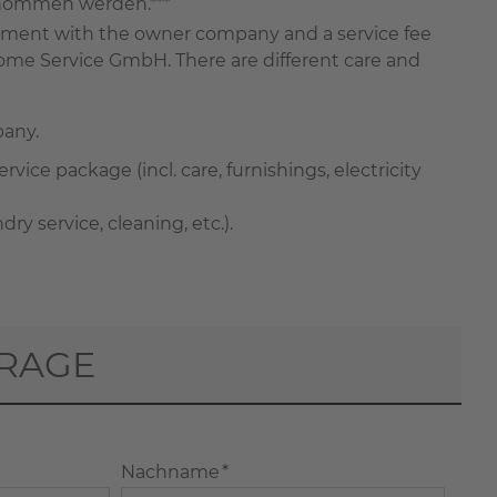
rnommen werden.***
greement with the owner company and a service fee
ome Service GmbH. There are different care and
pany.
rvice package (incl. care, furnishings, electricity
 service, cleaning, etc.).
RAGE
Nachname *