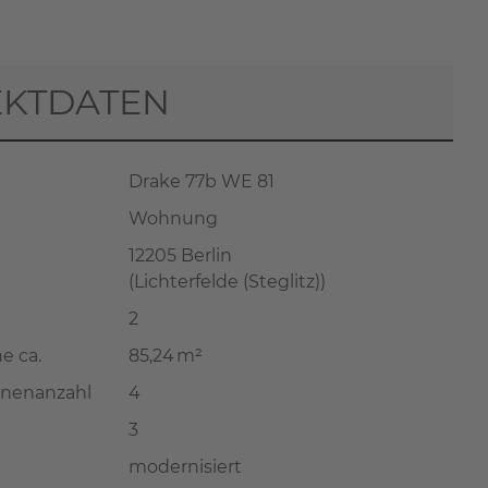
EKTDATEN
Drake 77b WE 81
Wohnung
12205 Berlin
(Lichterfelde (Steglitz))
2
e ca.
85,24 m²
onenanzahl
4
3
modernisiert