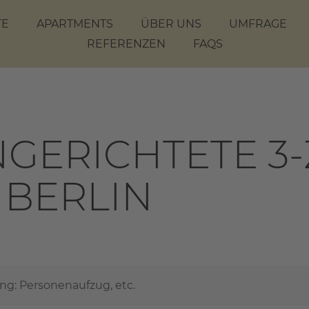
TE
APARTMENTS
ÜBER UNS
UMFRAGE
REFERENZEN
FAQS
NGERICHTETE 3
BERLIN
ng: Personenaufzug, etc.