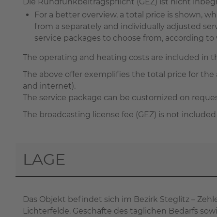
Die Rundfunkbeitragspflicht (GEZ) ist nicht in
For a better overview, a total price is shown,
from a separately and individually adjusted s
service packages to choose from, according to wh
The operating and heating costs are included in 
The above offer exemplifies the total price for the 
and internet).
The service package can be customized on request 
The broadcasting license fee (GEZ) is not included
LAGE
Das Objekt befindet sich im Bezirk Steglitz – Zehle
Lichterfelde. Geschäfte des täglichen Bedarfs sow