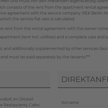
begriffen und muss von den Mietenden eigenständig übe
 which consists of the rent from the apartment rental a
ervice agreement with the service company: REK Berlin H
ich the service flat rate is calculated.
the rent from the rental agreement with the owner com
apartment (rent incl. utilities) and a complete care and se
and additionally supplemented by other services (laundry
 and must be paid separately by the tenants.***
DIREKTANF
ndorf, im Ortsteil
Vorname
ie Restaurants, Cafes