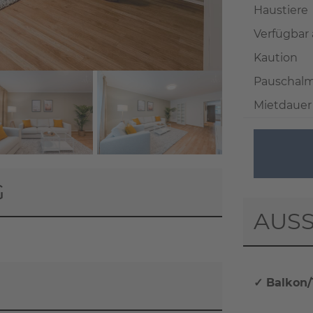
Haustiere
Verfügbar
Kaution
Pauschalm
Mietdauer
+ 31
G
AUSS
rten, übertragen Sie Daten
✓ Balkon/
tzerklärung
).
TEN