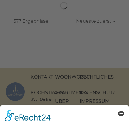
Kochstraße, 10969 Berlin, Kreuzberg
Zentral gelegene 2-Zimmer-Apartment
mitten in Berlin
2 Zimmer
Verfügbar ab 18.05.2026
Pauschalmiete 1.440,00 EUR