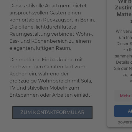
Wir b
Dieses stilvolle Apartment bietet
Zusti
anspruchsvollen Gästen einen
Matte
komfortablen Rückzugsort in Berlin.
Die offene, lichtdurchflutete
Wir ver
Raumgestaltung verbindet Wohn-,
um Inh
Ess- und Küchenbereich zu einem
Dieser 
eleganten, luftigen Raum.
zu I
sammeln.
Die moderne Einbauküche mit
Details
hochwertigen Geräten lädt zum
Sie der 
Kochen ein, während der
zu, 
großzügige Wohnbereich mit Sofa,
TV und stilvollen Möbeln zum
Entspannen oder Arbeiten einlädt.
Mehr 
A
ZUM KONTAKTFORMULAR
power
Cons