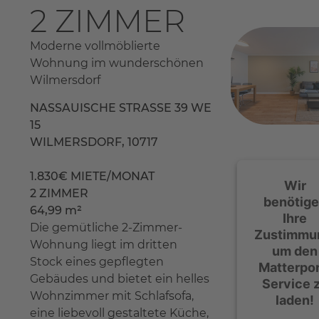
2 ZIMMER
Moderne vollmöblierte
Wohnung im wunderschönen
Wilmersdorf
NASSAUISCHE STRASSE 39 WE 1
5
WILMERSDORF, 10717
1.830€ MIETE/MONAT
Wir
2 ZIMMER
benötig
64,99 m²
Ihre
Die gemütliche 2-Zimmer-
Zustimmu
Wohnung liegt im dritten
um den
Stock eines gepflegten
Matterpor
Gebäudes und bietet ein helles
Service 
Wohnzimmer mit Schlafsofa,
laden!
eine liebevoll gestaltete Küche,