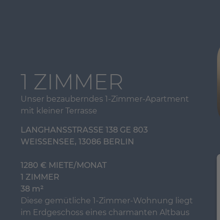
Mehr Information
Akzeptieren
powered by
Usercentrics
1 ZIMMER
Consent
Management
Unser bezauberndes 1-Zimmer-Apartment
Platform
&
eRecht24
mit kleiner Terrasse
LANGHANSSTRASSE 138 GE 803
WEISSENSEE, 13086 BERLIN
1280 € MIETE/MONAT
1 ZIMMER
38 m²
Diese gemütliche 1-Zimmer-Wohnung liegt
im Erdgeschoss eines charmanten Altbaus