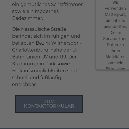
Wir
ein gemütliches Schlafzimmer
verwenden
sowie ein modernes
Matterport,
Badezimmer.
um Inhalte
einzubetten.
Die Nassauische Straße
Dieser
befindet sich im ruhigen und
Service kann
beliebten Bezirk Wilmersdorf-
Daten zu
Charlottenburg, nahe der U-
Ihren
Aktivitäten
Bahn-Linien U7 und U9. Der
sammeln.
Ku’damm, ein Park sowie
Bitte lesen
Einkaufsmöglichkeiten sind
Sie die
schnell und fußläufig
Details durch
erreichbar.
und stimmen
Sie der
Nutzung des
ZUM
Service zu,
KONTAKTFORMULAR
um diese
Inhalte
anzuzeigen.