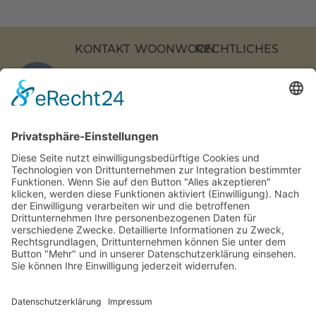
KONTAKT
WOONWOON
RECHTLICHES
KOCHSTRASSE 2
APARTMENTS
DATENSCHUTZ
7, 10969 B
ÜBER
IMPRESSUM
ERLIN
UNS
Barrierefreiheitserk
COOKIE-
+49 (0)
KONTAKT
EINSTELLUNGEN
30 217
FAQs
86 55 0
INFO[AT]WOONWOON.DE
MONTAG-
DONNERSTAG:
9-16 UHR
FREITAG: 9-15
UHR